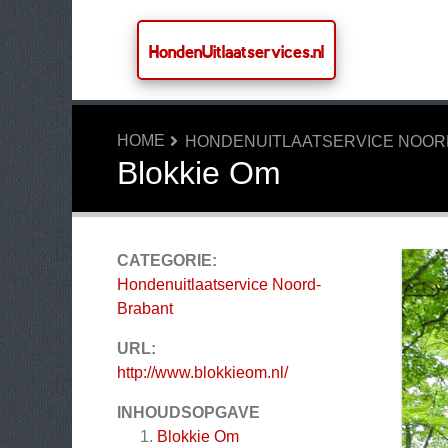
HondenUitlaatservices.nl
HOME
HONDENUITLAATSERVICE NOOR
Blokkie Om
CATEGORIE:
Hondenuitlaatservice Noord-
Brabant
URL:
http://www.blokkieom.nl/
INHOUDSOPGAVE
Blokkie Om