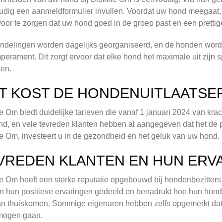
dig een aanmeldformulier invullen. Voordat uw hond meegaat
oor te zorgen dat uw hond goed in de groep past en een prettig
delingen worden dagelijks georganiseerd, en de honden worde
perament. Dit zorgt ervoor dat elke hond het maximale uit zijn 
len.
T KOST DE HONDENUITLAATSE
e Om biedt duidelijke tarieven die vanaf 1 januari 2024 van krach
d, en vele tevreden klanten hebben al aangegeven dat het de p
e Om, investeert u in de gezondheid en het geluk van uw hond.
VREDEN KLANTEN EN HUN ERV
e Om heeft een sterke reputatie opgebouwd bij hondenbezitters 
 hun positieve ervaringen gedeeld en benadrukt hoe hun hon
n thuiskomen. Sommige eigenaren hebben zelfs opgemerkt dat
mogen gaan.