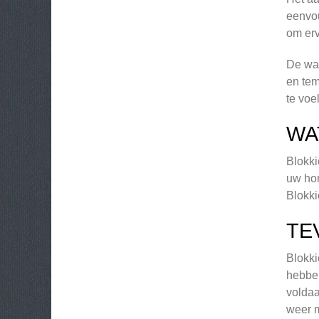
eenvou
om erv
De wan
en tem
te voe
WA
Blokki
uw hon
Blokki
TE
Blokki
hebben
voldaa
weer 