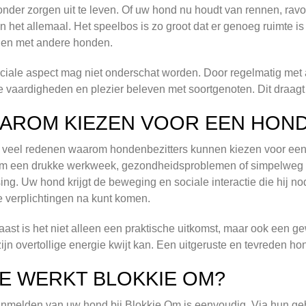
onder zorgen uit te leven. Of uw hond nu houdt van rennen, ravo
 het allemaal. Het speelbos is zo groot dat er genoeg ruimte is 
len met andere honden.
ciale aspect mag niet onderschat worden. Door regelmatig met 
e vaardigheden en plezier beleven met soortgenoten. Dit draagt 
AROM KIEZEN VOOR EEN HOND
n veel redenen waarom hondenbezitters kunnen kiezen voor een 
m een drukke werkweek, gezondheidsproblemen of simpelweg een
ing. Uw hond krijgt de beweging en sociale interactie die hij nodi
 verplichtingen na kunt komen.
ast is het niet alleen een praktische uitkomst, maar ook een g
ijn overtollige energie kwijt kan. Een uitgeruste en tevreden h
E WERKT BLOKKIE OM?
nmelden van uw hond bij Blokkie Om is eenvoudig. Via hun gebr