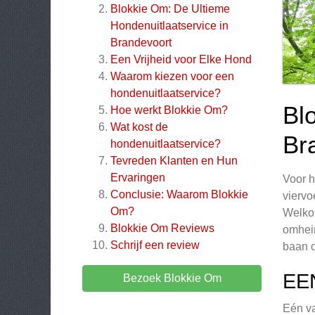
Blokkie Om: De Ultieme
Hondenuitlaatservice in
Brandevoort
Een Vrijheid voor Elke Hond
Waarom kiezen voor een
hondenuitlaatservice?
Bl
Hoe werkt Blokkie Om?
Wat kost de
Br
hondenuitlaatservice?
Tevreden Klanten en Hun
Ervaringen
Voor h
Conclusie: Waarom Blokkie
viervo
Om?
Welkom
Blokkie Om
Reviews
omhein
Schrijf een review
baan o
EE
Bezoek Blokkie Om
Eén va