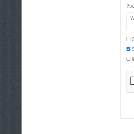
Zwa
S
S
I