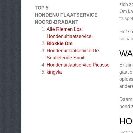
zich z
TOP 5
Om kan
HONDENUITLAATSERVICE
te spe
NOORD-BRABANT
Alle Riemen Los
Het so
Hondenuitlaatservice
social
Blokkie Om
Hondenuitlaatservice De
WA
Snuffelende Snuit
Hondenuitlaatservice Picasso
Er zij
kingyla
gaat o
oploss
andere
Daarna
hond z
HO
Het aa