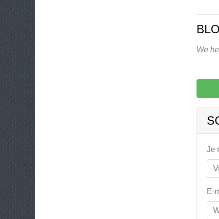
BLO
We heb
S
Je
E-m