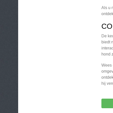
Als u 
ontdek
CO
De keu
biedt 
intera
hond z
Wees g
omgevi
ontdek
hij ver