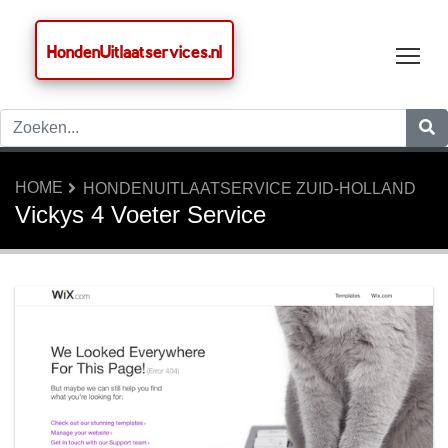
HondenUitlaatservices.nl
Tog
HOME
HONDENUITLAATSERVICE ZUID-HOLLAND
Vickys 4 Voeter Service