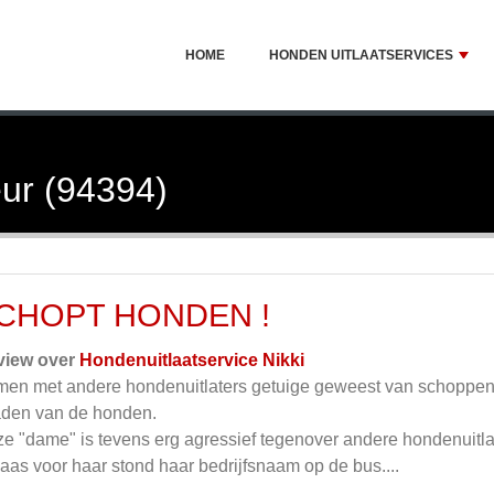
HOME
HONDEN UITLAATSERVICES
ur (94394)
CHOPT HONDEN !
view over
Hondenuitlaatservice Nikki
en met andere hondenuitlaters getuige geweest van schoppen 
aden van de honden.
e "dame" is tevens erg agressief tegenover andere hondenuitla
aas voor haar stond haar bedrijfsnaam op de bus....