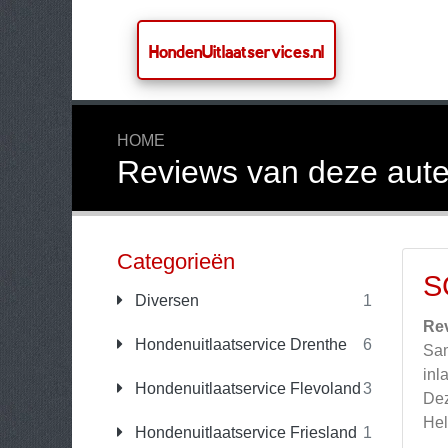
HondenUitlaatservices.nl
HOME
Reviews van deze aute
Categorieën
S
Diversen
1
Re
Hondenuitlaatservice Drenthe
6
Sam
inl
Hondenuitlaatservice Flevoland
3
Dez
Hel
Hondenuitlaatservice Friesland
1