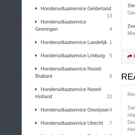
Ste
Hondenuitlaatservice Gelderland
Ge
13
Hondenuitlaatservice
Zw
Groningen
4
Mis
Hondenuitlaatservice Landelijk
1
Hondenuitlaatservice Limburg
5
Hondenuitlaatservice Noord-
RE
Brabant
6
Hondenuitlaatservice Noord-
Re
Holland
22
Sam
Hondenuitlaatservice Overijssel
4
inl
Dez
Hondenuitlaatservice Utrecht
7
Hel